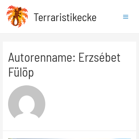
Zum
Terraristikecke
Inhalt
Mai
springen
Men
Autorenname: Erzsébet
Fülöp